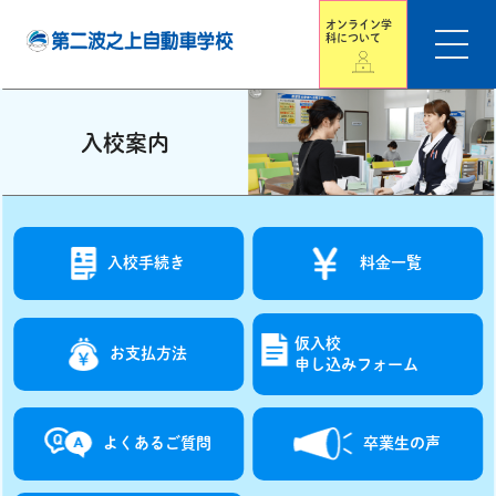
オンライン学
科について
入校案内
入校手続き
料金一覧
仮入校
お支払方法
申し込みフォーム
よくあるご質問
卒業生の声