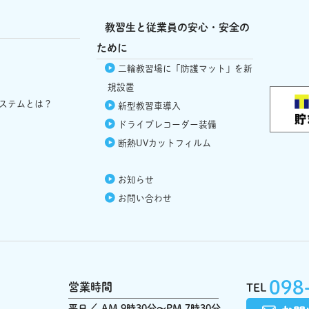
教習生と従業員の安心・安全の
ために
二輪教習場に「防護マット」を新
規設置
ステムとは？
新型教習車導入
ドライブレコーダー
装備
断熱UVカット
フィルム
お知らせ
お問い合わせ
098
営業時間
TEL
平日
AM 9時30分～PM 7時30分