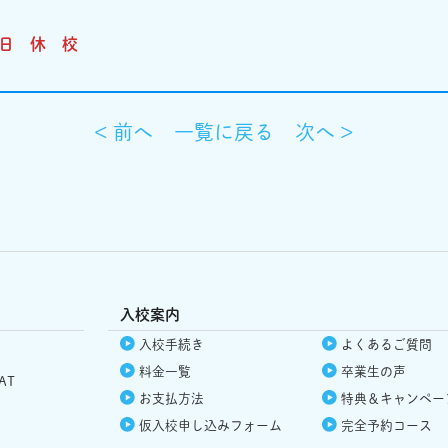
日
休 校
< 前へ
一覧に戻る
次へ >
入校案内
入校手続き
よくあるご質問
料金一覧
卒業生の声
AT
お支払方法
特典＆
キャンペー
仮入校
申し込みフォーム
完全予約コース