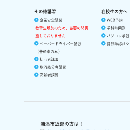
その他講習
在校生の方へ
企業安全講習
WEB予約
教習生増加のため、当面の間実
学科時間割
施しておりません
パソコン学習
ペーパードライバー講習
指静脈認証シ
（普通車のみ）
初心者講習
取消処分者講習
高齢者講習