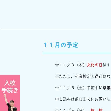
１１月の予定
☆１１／３（木）
文化の日
は１
※ただし、卒業検定と送迎はな
☆１１／５（土）午前中に
卒業
申し込みは前日までにお願いし
☆１１／６（日）
休 校