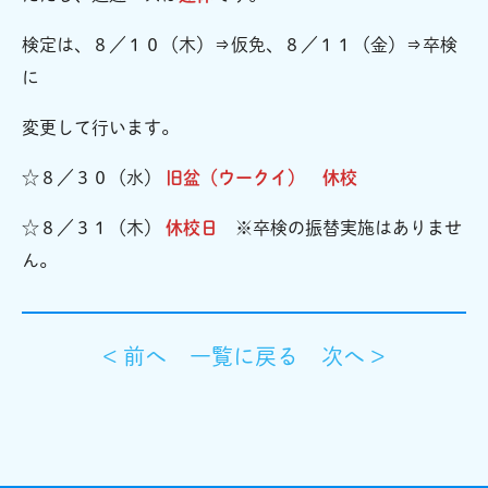
検定は、８／１０（木）⇒仮免、８／１１（金）⇒卒検
に
変更して行います。
☆８／３０（水）
旧盆（ウークイ）
休校
☆８／３１（木）
休校日
※卒検の振替実施はありませ
ん。
< 前へ
一覧に戻る
次へ >