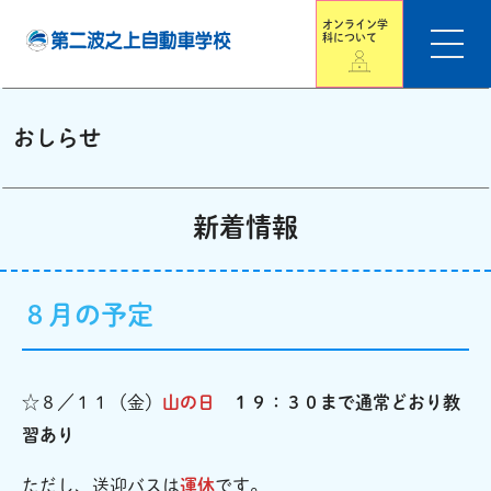
オンライン学
科について
おしらせ
新着情報
８月の予定
☆８／１１（金）
山の日
１９：３０まで通常どおり教
習あり
ただし、送迎バスは
運休
です。