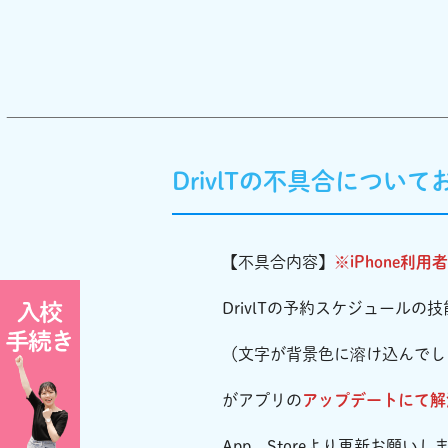
DrivlTの不具合につい
【不具合内容】
※
iPhone利用
DrivlTの予約スケジュール
（文字が背景色に溶け込んでし
がアプリの
アップデートにて解
App Storeより更新お願いし