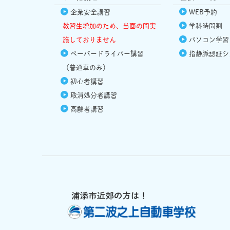
企業安全講習
WEB予約
教習生増加のため、当面の間実
学科時間割
施しておりません
パソコン学習
ペーパードライバー講習
指静脈認証シ
（普通車のみ）
初心者講習
取消処分者講習
高齢者講習