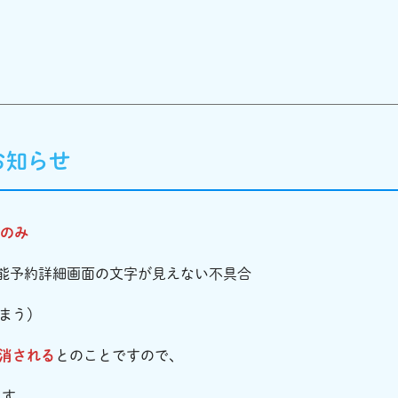
てお知らせ
者のみ
の技能予約詳細画面の文字が見えない不具合
まう）
消される
とのことですので、
ます。