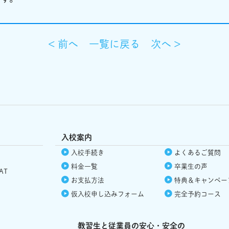
< 前へ
一覧に戻る
次へ >
入校案内
入校手続き
よくあるご質問
料金一覧
卒業生の声
AT
お支払方法
特典＆
キャンペー
仮入校
申し込みフォーム
完全予約コース
教習生と従業員の安心・安全の