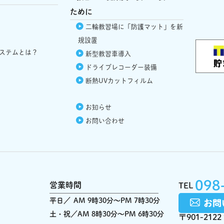
ために
二輪教習場に「防護マット」を新
規設置
ステムとは？
新型教習車導入
ドライブレコーダー
装備
断熱UVカット
フィルム
お知らせ
お問い合わせ
098
営業時間
TEL
平日
AM 9時30分～PM 7時30分
土・祝
AM 8時30分～PM 6時30分
〒901-2