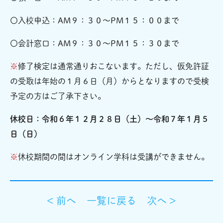
〇入校申込：AM９：３０～PM１５：００まで
〇会計窓口：AM９：３０～PM１５：３０まで
※
修了検定は通常通りおこないます。ただし、仮免許証
の受取は年始の１月６日（月）からとなりますので受検
予定の方はご了承下さい。
休校日：令和６年１２月２８日（土）～令和７年１月５
日（日）
※
休校期間の間はオンライン学科は受講ができません。
< 前へ
一覧に戻る
次へ >