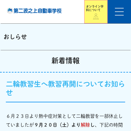
オンライン学
科について
おしらせ
新着情報
二輪教習生へ教習再開についてお知ら
せ
６月２３日より熱中症対策として二輪教習を一部休止し
ていましたが
９月２０日（土）より
解除
し
、下記の時間