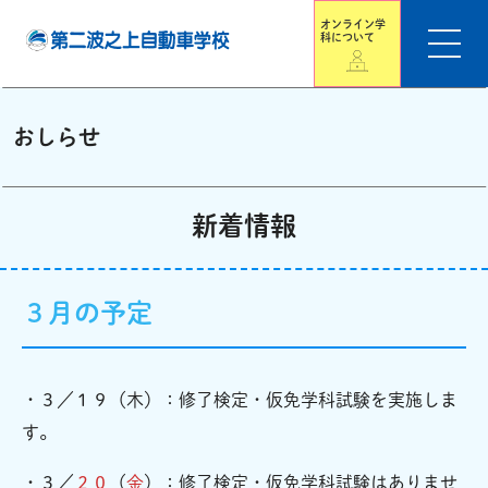
オンライン学
科について
おしらせ
新着情報
３月の予定
・３／１９（木）：修了検定・仮免学科試験を実施しま
す。
・３／
２０
（
金
）：修了検定・仮免学科試験はありませ