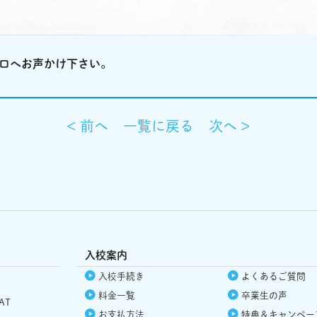
口へお声かけ下さい
。
< 前へ
一覧に戻る
次へ >
入校案内
入校手続き
よくあるご質問
料金一覧
卒業生の声
AT
お支払方法
特典＆
キャンペー