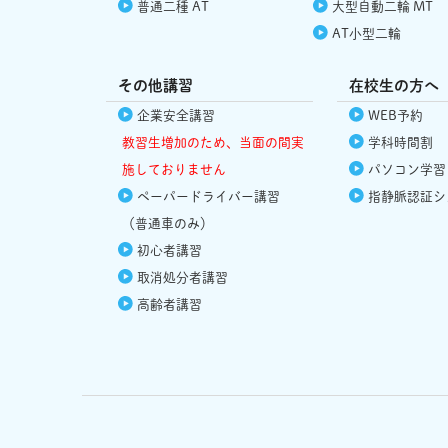
普通二種 AT
大型自動二輪 MT
AT小型二輪
その他講習
在校生の方へ
企業安全講習
WEB予約
教習生増加のため、当面の間実
学科時間割
施しておりません
パソコン学習
ペーパードライバー講習
指静脈認証シ
（普通車のみ）
初心者講習
取消処分者講習
高齢者講習